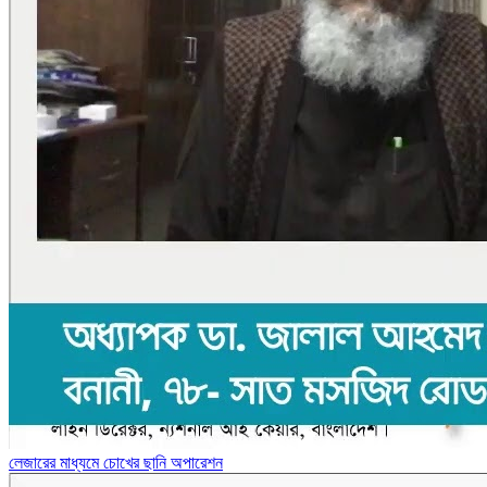
লেজারের মাধ্যমে চোখের ছানি অপারেশন