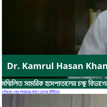
স্টেরয়েড ওষুধ ব্যবহারের কারণে চোখের দৃষ্টিহীনতা