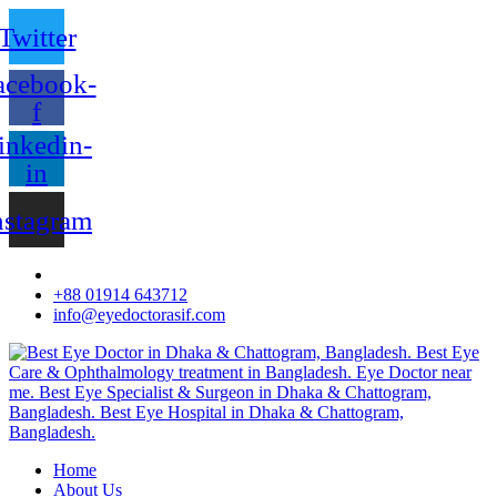
Twitter
acebook-
f
inkedin-
in
nstagram
+88 01914 643712
info@eyedoctorasif.com
Home
About Us