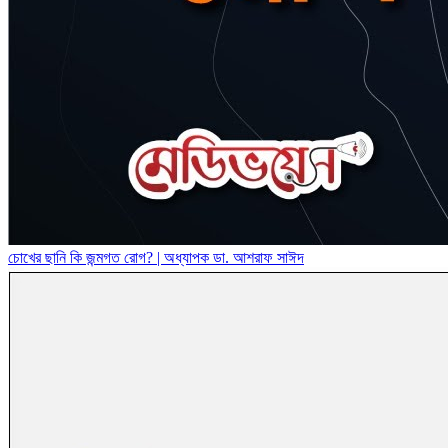
চোখের ছানি কি জন্মগত রোগ? | অধ্যাপক ডা. আশরাফ সাঈদ