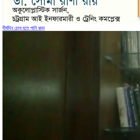
দীর্ঘদিন চোখ হতে পানি ঝড়া