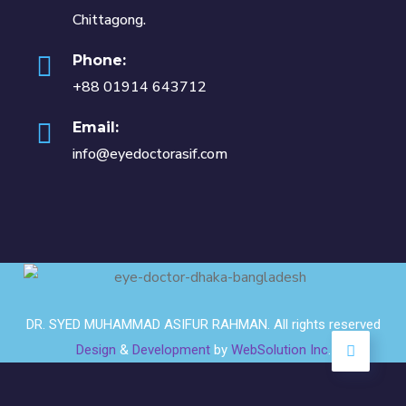
Chittagong.
Phone:
+88 01914 643712
Email:
info@eyedoctorasif.com
DR. SYED MUHAMMAD ASIFUR RAHMAN. All rights reserved
Design
&
Development
by
WebSolution Inc
.