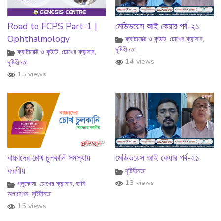
Road to FCPS Part-1 |
মেডিভয়েস আই কেয়ার পর্ব-২১
Ophthalmology
ক্যাটারেক্ট ও কন্টাক্ট
,
চোখের ক্যান্সার
,
দৃষ্টিহীনতা
ক্যাটারেক্ট ও কন্টাক্ট
,
চোখের ক্যান্সার
,
14 views
দৃষ্টিহীনতা
15 views
বাচ্চাদের চোখ চুলকানি সমস্যায়
মেডিভয়েস আই কেয়ার পর্ব-২১
করণীয়
দৃষ্টিহীনতা
13 views
গ্লুকোমা
,
চোখের ক্যান্সার
,
ছানি
অপারেশন
,
দৃষ্টিহীনতা
15 views