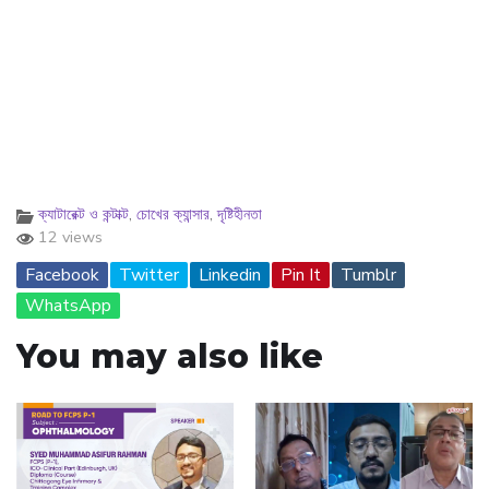
ক্যাটারেক্ট ও কন্টাক্ট
,
চোখের ক্যান্সার
,
দৃষ্টিহীনতা
12 views
Facebook
Twitter
Linkedin
Pin It
Tumblr
WhatsApp
You may also like