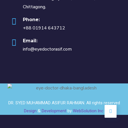
Chittagong.
Phone:
+88 01914 643712
Email:
info@eyedoctorasif.com
DR. SYED MUHAMMAD ASIFUR RAHMAN. All rights reserved
Design
&
Development
by
WebSolution Inc
.