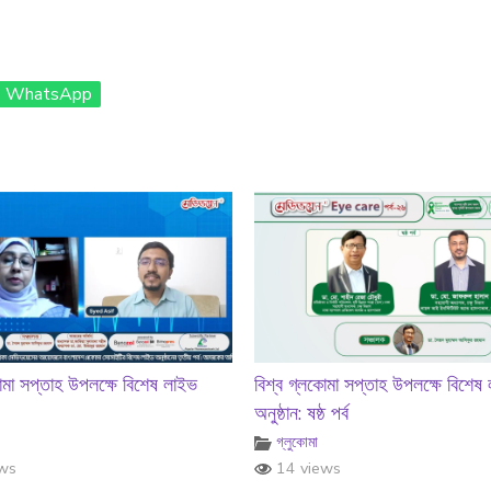
WhatsApp
কোমা সপ্তাহ উপলক্ষে বিশেষ লাইভ
বিশ্ব গ্লকোমা সপ্তাহ উপলক্ষে বিশেষ
অনুষ্ঠান: ষষ্ঠ পর্ব
গ্লুকোমা
ws
14 views