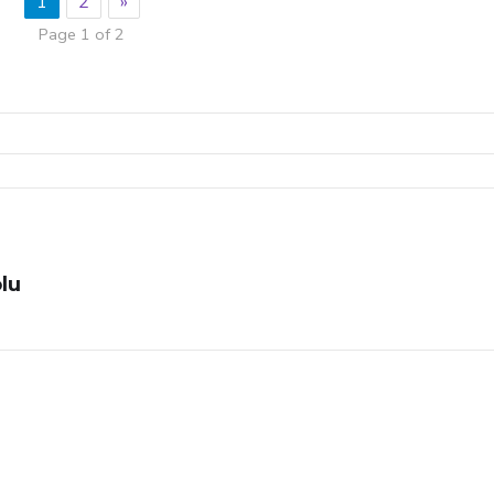
1
2
»
Page 1 of 2
lu