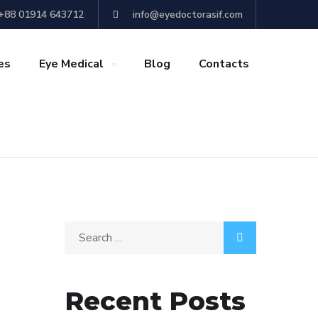
+88 01914 643712
info@eyedoctorasif.com
es
Eye Medical
Blog
Contacts
Recent Posts