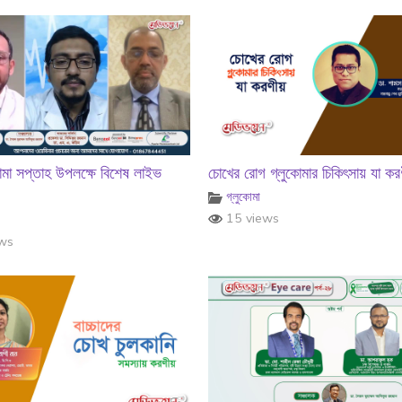
োমা সপ্তাহ উপলক্ষে বিশেষ লাইভ
চোখের রোগ গ্লুকোমার চিকিৎসায় যা কর
গ্লুকোমা
15 views
ws