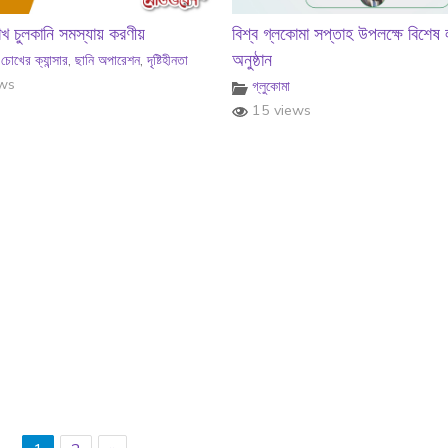
োখ চুলকানি সমস্যায় করণীয়
বিশ্ব গ্লকোমা সপ্তাহ উপলক্ষে বিশেষ
অনুষ্ঠান
,
চোখের ক্যান্সার
,
ছানি অপারেশন
,
দৃষ্টিহীনতা
ws
গ্লুকোমা
15 views