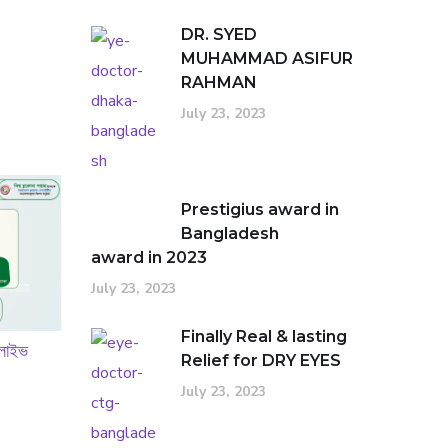
DR. SYED
MUHAMMAD ASIFUR
RAHMAN
July 23, 2023
Prestigius award in
Bangladesh
award in 2023
July 23, 2023
Finally Real & lasting
 লাইভ
Relief for DRY EYES
July 23, 2023